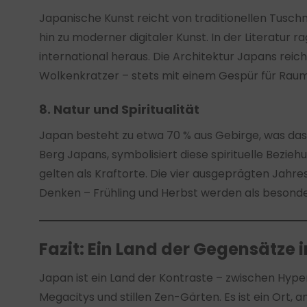
Japanische Kunst reicht von traditionellen Tusch
hin zu moderner digitaler Kunst. In der Literatur
international heraus. Die Architektur Japans re
Wolkenkratzer – stets mit einem Gespür für Raum
8. Natur und Spiritualität
Japan besteht zu etwa 70 % aus Gebirge, was das Ve
Berg Japans, symbolisiert diese spirituelle Bezieh
gelten als Kraftorte. Die vier ausgeprägten Jahr
Denken – Frühling und Herbst werden als besond
Fazit: Ein Land der Gegensätze 
Japan ist ein Land der Kontraste – zwischen Hyp
Megacitys und stillen Zen-Gärten. Es ist ein Ort, an