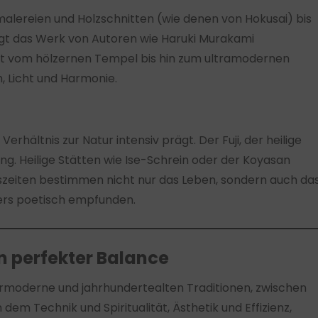
malereien und Holzschnitten (wie denen von Hokusai) bis
 ragt das Werk von Autoren wie Haruki Murakami
icht vom hölzernen Tempel bis hin zum ultramodernen
, Licht und Harmonie.
rhältnis zur Natur intensiv prägt. Der Fuji, der heilige
ung. Heilige Stätten wie Ise-Schrein oder der Koyasan
eszeiten bestimmen nicht nur das Leben, sondern auch da
ers poetisch empfunden.
in perfekter Balance
ermoderne und jahrhundertealten Traditionen, zwischen
 dem Technik und Spiritualität, Ästhetik und Effizienz,