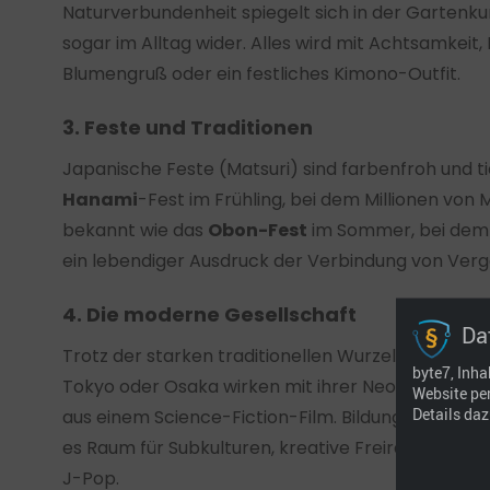
Naturverbundenheit spiegelt sich in der Gartenku
sogar im Alltag wider. Alles wird mit Achtsamkeit, 
Blumengruß oder ein festliches Kimono-Outfit.
3. Feste und Traditionen
Japanische Feste (Matsuri) sind farbenfroh und tie
Hanami
-Fest im Frühling, bei dem Millionen von 
bekannt wie das
Obon-Fest
im Sommer, bei dem d
ein lebendiger Ausdruck der Verbindung von Verga
4. Die moderne Gesellschaft
Da
Trotz der starken traditionellen Wurzeln ist Japa
byte7, Inha
Tokyo oder Osaka wirken mit ihrer Neonlicht-Arch
Website pe
Details daz
aus einem Science-Fiction-Film. Bildung, Disziplin 
es Raum für Subkulturen, kreative Freiräume und
J-Pop.