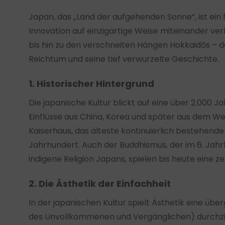
Japan, das „Land der aufgehenden Sonne“, ist ein f
Innovation auf einzigartige Weise miteinander ver
bis hin zu den verschneiten Hängen Hokkaidōs – da
Reichtum und seine tief verwurzelte Geschichte.
1. Historischer Hintergrund
Die japanische Kultur blickt auf eine über 2.000 
Einflüsse aus China, Korea und später aus dem Wes
Kaiserhaus, das älteste kontinuierlich bestehende 
Jahrhundert. Auch der Buddhismus, der im 6. Jahr
indigene Religion Japans, spielen bis heute eine ze
2. Die Ästhetik der Einfachheit
In der japanischen Kultur spielt Ästhetik eine üb
des Unvollkommenen und Vergänglichen) durchzie