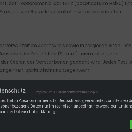
nst, der Teezeremonie, der Lyrik (besonders im Haiku) un
Präzision und Respekt gestaltet – sei es ein einfacher
f verwurzelt im Jahreskreis sowie in religiösen Riten. Das
Menschen die Kirschblüte (Sakura) feiern, ist ebenso
er Seelen der Verstorbenen gedacht wird. Jedes Fest is
ngenheit, Spiritualität und Gegenwart.
tenschutz
Impressum
|
Datenschutzvereinbarungen
n ein technologisch hochentwickeltes Land. Städte wie
ber: Ralph Absalon (Firmensitz: Deutschland), verarbeitet zum Betrieb d
itektur, futuristischen Zügen und Robotern beinahe wie
rsonenbezogene Daten nur im technisch unbedingt notwendigen Umfang
u in der Datenschutzerklärung.
und Gemeinschaftssinn sind tief verankert. Gleichzeitig gi
 Popkultur – man denke nur an Manga, Anime, Cosplay un