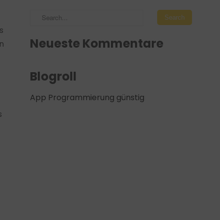
s
Neueste Kommentare
en
Blogroll
App Programmierung günstig
s
t