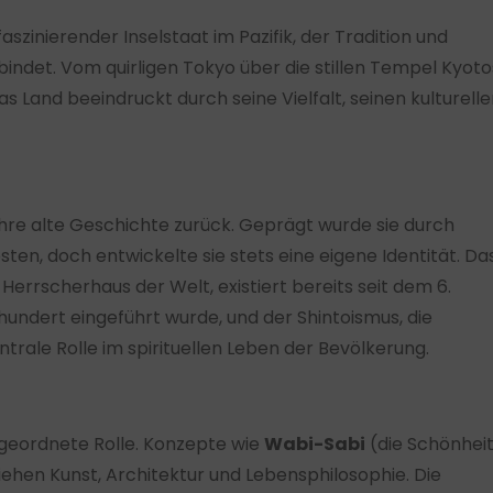
aszinierender Inselstaat im Pazifik, der Tradition und
bindet. Vom quirligen Tokyo über die stillen Tempel Kyoto
s Land beeindruckt durch seine Vielfalt, seinen kulturell
Jahre alte Geschichte zurück. Geprägt wurde sie durch
ten, doch entwickelte sie stets eine eigene Identität. Da
Herrscherhaus der Welt, existiert bereits seit dem 6.
hundert eingeführt wurde, und der Shintoismus, die
ntrale Rolle im spirituellen Leben der Bevölkerung.
ergeordnete Rolle. Konzepte wie
Wabi-Sabi
(die Schönhei
hen Kunst, Architektur und Lebensphilosophie. Die